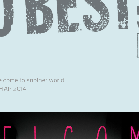
elcome to another world
 FIAP 2014