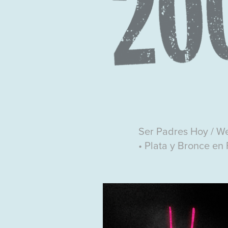
Ser Padres Hoy / W
• Plata y Bronce en