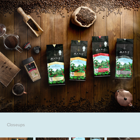
Closeups