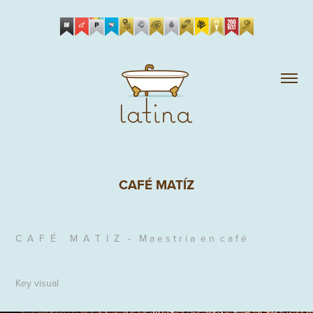
CAFÉ MATÍZ
C A F É M A T I Z -
M a e s t r í a e n c a f é
Key visual